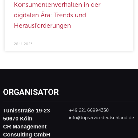
Konsumentenverhalten in der
digitalen Ära: Trends und
Herausforderungen
28.11.2023
ORGANISATOR
Tunisstraße 19-23
+49 221 66994350
info@topservicedeutschland.de
50670 Köln
CR Management
Consulting GmbH