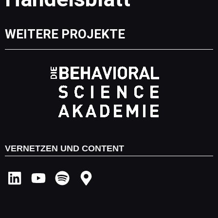
WEITERE PROJEKTE
VERNETZEN UND CONTENT
L
Y
S
M
i
o
p
a
n
u
o
p
k
t
t
-