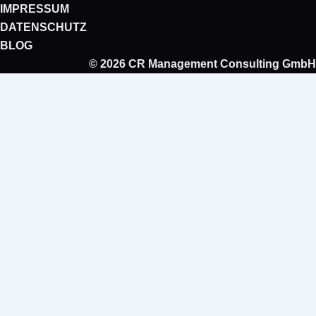
IMPRESSUM
e
u
i
m
DATENSCHUTZ
d
b
f
a
BLOG
i
e
y
r
© 2026 CR Management Consulting GmbH
n
k
e
r
-
a
l
t