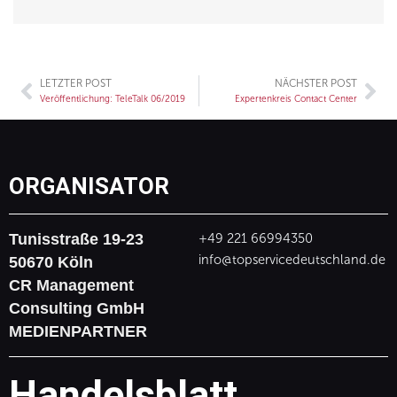
LETZTER POST
NÄCHSTER POST
Zurück
Nä
Veröffentlichung: TeleTalk 06/2019
Expertenkreis Contact Center
ORGANISATOR
Tunisstraße 19-23
+49 221 66994350
info@topservicedeutschland.de
50670 Köln
CR Management
Consulting GmbH
MEDIENPARTNER
Handelsblatt