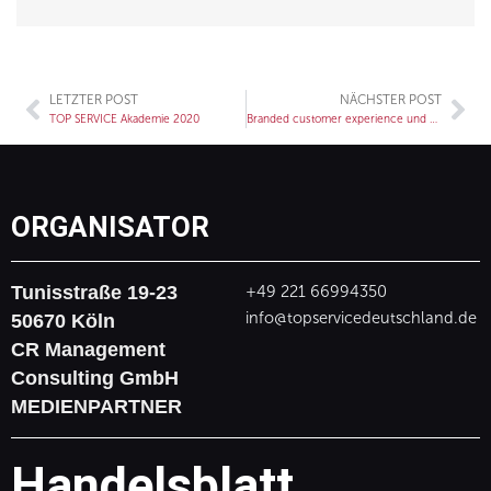
LETZTER POST
NÄCHSTER POST
Zurück
Nä
TOP SERVICE Akademie 2020
Branded customer experience und Serviceleitbilder
ORGANISATOR
Tunisstraße 19-23
+49 221 66994350
info@topservicedeutschland.de
50670 Köln
CR Management
Consulting GmbH
MEDIENPARTNER
Handelsblatt