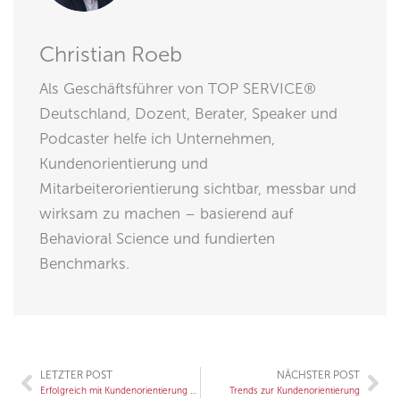
Christian Roeb
Als Geschäftsführer von TOP SERVICE®
Deutschland, Dozent, Berater, Speaker und
Podcaster helfe ich Unternehmen,
Kundenorientierung und
Mitarbeiterorientierung sichtbar, messbar und
wirksam zu machen – basierend auf
Behavioral Science und fundierten
Benchmarks.
LETZTER POST
NÄCHSTER POST
Zurück
Nä
Erfolgreich mit Kundenorientierung – Ergebnisse aus dem Wettbewerb TOP SERVICE Deutschland 2016
Trends zur Kundenorientierung