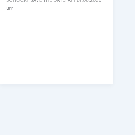
SCHOCK? SAVE THE DATE! Am 14.08.2020
um