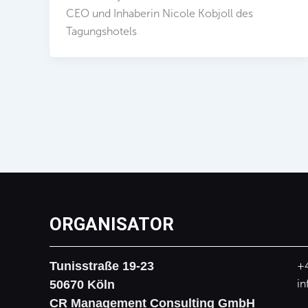
CEO und Inhaberin Nicole Kobjoll des
Tagungshotels
ORGANISATOR
Tunisstraße 19-23
+
50670 Köln
in
CR Management Consulting GmbH