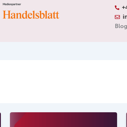
+
i
Blo