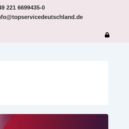
49 221 6699435-0
nfo@topservicedeutschland.de
g