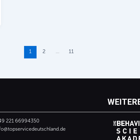
1
2
…
11
WEITER
49 221 66994350
fo@topservicedeutschland.de