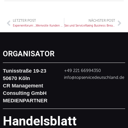
LETZTER POST
NÄCHSTER POST
Zurück
Nä
Expertenforum: „Wertvolle Kunden – Cross Selling, Churn Prevention und Kundenrückgewinnung in Theorie und Praxis“
Sixt und ServiceRating Business Breakfast
ORGANISATOR
Tunisstraße 19-23
+49 221 66994350
info@topservicedeutschland.de
50670 Köln
CR Management
Consulting GmbH
MEDIENPARTNER
Handelsblatt